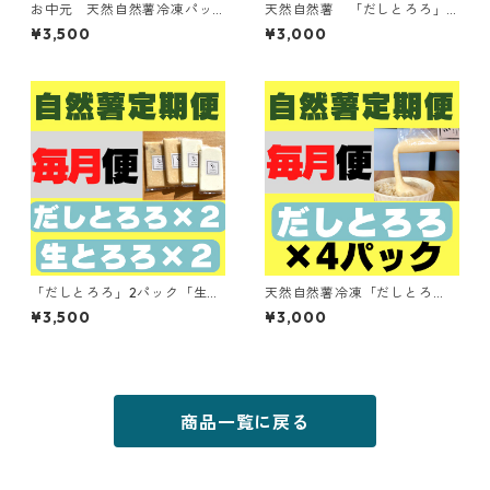
お中元 天然自然薯冷凍パッ
天然自然薯 「だしとろろ」4
ク「だしとろろ2・生とろろ
パック 「2ヶ月に1回」 定
¥3,500
¥3,000
2」セット
期便
「だしとろろ」2パック「生と
天然自然薯冷凍「だしとろ
ろろ」2パック「毎月」定期便
ろ」4パックセット 「毎月」
¥3,500
¥3,000
定期便
商品一覧に戻る