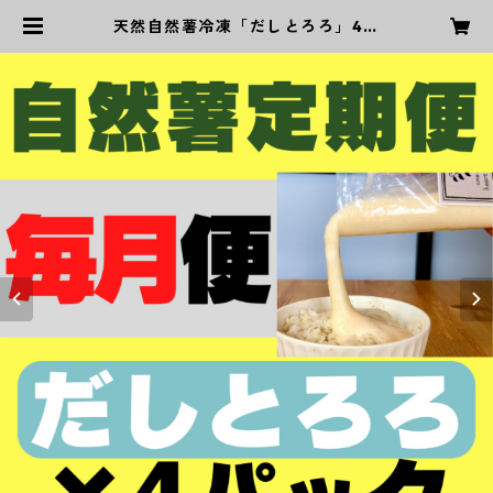
天然自然薯冷凍「だしとろろ」4パ
ックセット 「毎月」定期便 | 天然自
然薯専門店 ハートリーフ