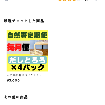
最近チェックした商品
天然自然薯冷凍「だしとろ
ろ」4パックセット 「毎月」
¥3,000
定期便
その他の商品