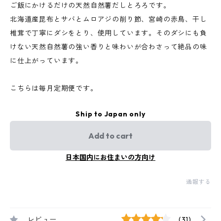
ご飯にかけるだけの天然自然薯だしとろろです。
北海道産昆布とサバとムロアジの削り節、宮崎の赤鳥、干し
椎茸で丁寧にダシをとり、使用しています。そのダシにも負
けない天然自然薯の強い香りと味わいが合わさって絶品の味
に仕上がっています。
こちらは毎月定期便です。
Ship to Japan only
Add to cart
日本国内にお住まいの方向け
通報する
レビュー
(31)