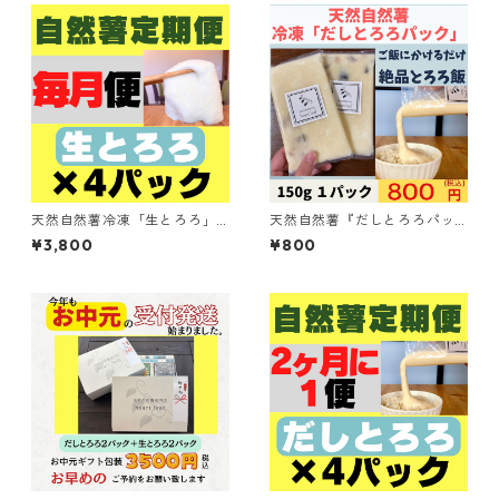
天然自然薯冷凍「生とろろ」4
天然自然薯『だしとろろパッ
パックセット 「毎月」 定期
ク』150ｇ
¥3,800
¥800
便